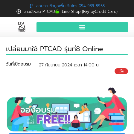
สอบถามข้อมูลเพิ่มเติมโทร 094-939-8953
ดาวน์โหลด PTCAD
Line Shop (Pay byCredit Card)
หน้าแรก
เปลี่ยนมาใช้ PTCAD รุ่นที่8 Online
สินค้าและบริการ
วันที่เปิดอบรม
27 กันยายน 2024 เวลา 14.00 น.
จองอบรมฟรี
เต็ม
News
Download
ติดต่อเรา