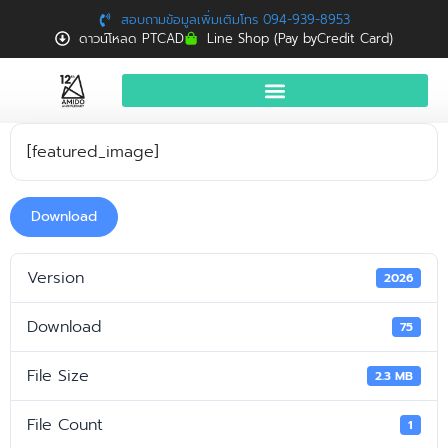
สอบถามข้อมูลเพิ่มเติมโทร 094-939-8953
ดาวน์โหลด PTCAD
Line Shop (Pay byCredit Card)
หน้าแรก
[featured_image]
สินค้าและบริการ
Download
จองอบรมฟรี
News
Version
2026
Download
Download
75
ติดต่อเรา
File Size
2.3 MB
File Count
1