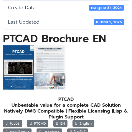
Create Date
กรกฎาคม 31, 2024
Last Updated
เมษายน 1, 2026
PTCAD Brochure EN
PTCAD
Unbeatable value for a complete CAD Solution
Natively DWG Compatible | Flexible Licensing |Lisp &
Plugin Support
โบชัวร์
PTCAD
EN
English
ภาษาอังกฤษ
Brochure
โบรชัวร์