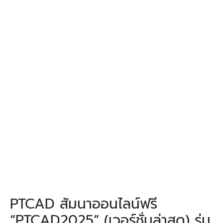
PTCAD สัมนาออนไลน์ฟรี
“PTCAD2025” (เวอร์ชั่นล่าสุด) รุ่น