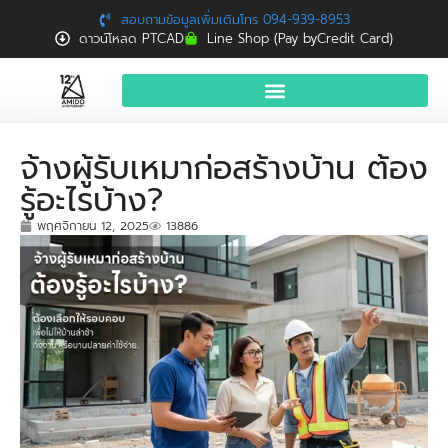
สอบถามข้อมูลเพิ่มเติมโทร 094-939-8953
ดาวน์โหลด PTCAD
Line Shop (Pay byCredit Card)
หน้าแรก
จ้างผู้รับเหมาก่อสร้างบ้าน ต้อง
สินค้าและบริการ
รู้อะไรบ้าง?
จองอบรมฟรี
พฤศจิกายน 12, 2025
13886
News
Download
ติดต่อเรา