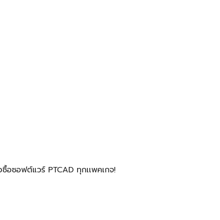
อซื้อซอฟต์แวร์ PTCAD ทุกเเพคเกจ!