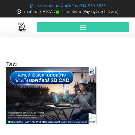
สอบถามข้อมูลเพิ่มเติมโทร 094-939-8953
ดาวน์โหลด PTCAD
Line Shop (Pay byCredit Card)
หน้าแรก
สินค้าและบริการ
Tag
จองอบรมฟรี
News
Download
ติดต่อเรา