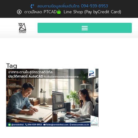
สอบถามข้อมูลเพิ่มเติมโทร 094-939-8953
ดาวน์โหลด PTCAD
Line Shop (Pay byCredit Card)
หน้าแรก
สินค้าและบริการ
Tag
จองอบรมฟรี
News
Download
ติดต่อเรา