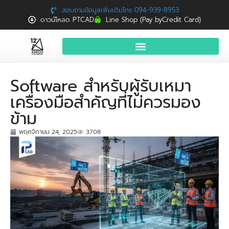
สอบถามข้อมูลเพิ่มเติมโทร 094-939-8953
ดาวน์โหลด PTCAD
Line Shop (Pay byCredit Card)
หน้าแรก
Software สำหรับผู้รับเหมา
สินค้าและบริการ
เครื่องมือสำคัญที่ไม่ควรมอง
จองอบรมฟรี
ข้าม
News
พฤศจิกายน 24, 2025
3708
Download
ติดต่อเรา