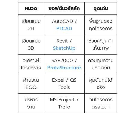
หมวด
ซอฟต์แวร์หลัก
จุดเด่น
เขียนแบบ
AutoCAD /
พื้นฐานของ
2D
PTCAD
ทุกโครงการ
เขียนแบบ
Revit /
ช่วยให้ลูกค้า
3D
SketchUp
เห็นภาพ
วิเคราะห์
SAP2000 /
ควบคุมความ
โครงสร้าง
ProtaStructure
ปลอดภัย
คำนวณ
Excel / QS
คุมต้นทุนได้
BOQ
Tools
จริง
บริหาร
MS Project /
จบโครงการ
งาน
Trello
ตรงเวลา