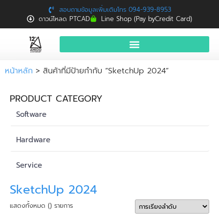
สอบถามข้อมูลเพิ่มเติมโทร 094-939-8953
ดาวน์โหลด PTCAD
Line Shop (Pay byCredit Card)
หน้าแรก
หน้าหลัก
> สินค้าที่มีป้ายกำกับ “SketchUp 2024”
สินค้าและบริการ
PRODUCT CATEGORY
จองอบรมฟรี
Software
News
Hardware
Download
Service
ติดต่อเรา
SketchUp 2024
แสดงทั้งหมด () รายการ