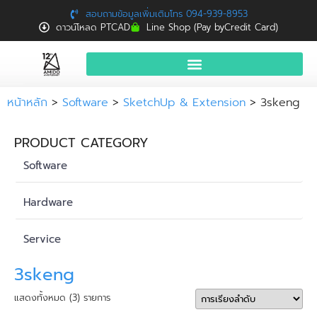
สอบถามข้อมูลเพิ่มเติมโทร 094-939-8953
ดาวน์โหลด PTCAD
Line Shop (Pay byCredit Card)
หน้าแรก
หน้าหลัก
>
Software
>
SketchUp & Extension
> 3skeng
สินค้าและบริการ
PRODUCT CATEGORY
จองอบรมฟรี
Software
News
Hardware
Download
Service
ติดต่อเรา
3skeng
แสดงทั้งหมด (3) รายการ