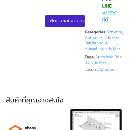
S
LINE
u
b
AMIDO
s
ที่นี่
ติดต่อขอใบเสนอราคา
c
r
Categories
Software
,
i
Autodesk
,
3ds Max
,
p
Rendering &
t
Animation
,
3ds Max
i
o
Tags
Autodesk
,
3ds
,
n
3D
,
3ds Max
-
แบรนด์:
Autodesk
H
i
d
d
e
สินค้าที่คุณอาจสนใจ
n