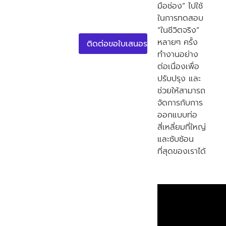
มือช่อง” ไปใช้
S
ในการทดสอบ
u
b
“ในชีวิตจริง”
s
หลายๆ ครั้ง
ติดต่อขอใบเสนอราคา
c
ทำงานอย่าง
r
ต่อเนื่องเพื่อ
i
p
ปรับปรุง และ
t
ช่วยให้สามารถ
i
จัดการกับการ
o
ออกแบบท่อ
n
-
สี่เหลี่ยมที่ใหญ่
H
และซับซ้อน
i
ที่สุดของเราได้
d
d
e
n